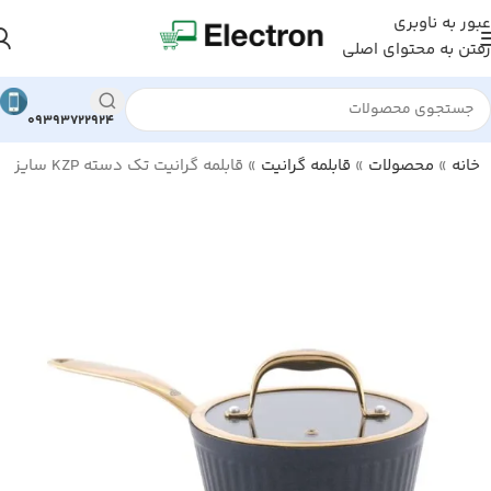
عبور به ناوبری
رفتن به محتوای اصلی
09393722924
خانه
»
محصولات
»
قابلمه گرانیت
»
قابلمه گرانیت تک دسته KZP سایز 16 (شیرجوش)