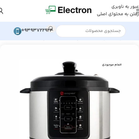
عبور به ناوبری
رفتن به محتوای اصلی
09393722924
پخت و پز
»
زودپز برقی
»
زودپز برقی 9 کاره ساپر مدل SEPC-590D
اتمام موجودی