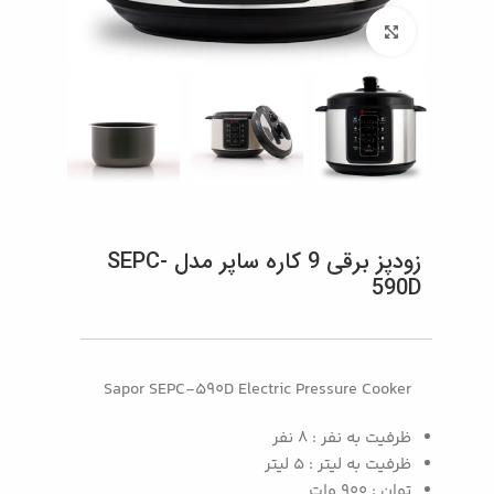
بزرگنمایی تصویر
زودپز برقی 9 کاره ساپر مدل SEPC-
590D
Sapor SEPC-590D Electric Pressure Cooker
ظرفیت به نفر : 8 نفر
ظرفیت به لیتر : 5 لیتر
توان : 900 وات