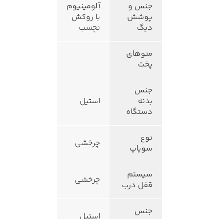
جنس و
آلومینیوم
پوشش
با روکش
دیگ
نچسب
منوهای
پخت
جنس
بدنه
استیل
دستگاه
نوع
چرخشی
سوپاپ
سیستم
چرخشی
قفل درب
جنس
استیل