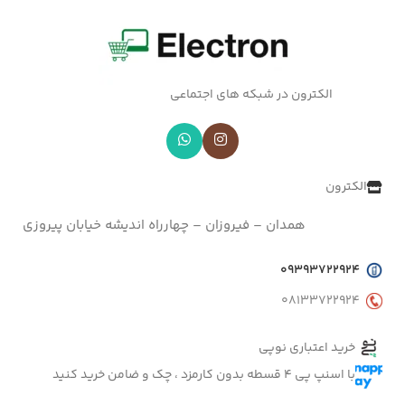
الکترون در شبکه های اجتماعی
الکترون
همدان – فیروزان – چهارراه اندیشه خیابان پیروزی
09393722924
08133722924
خرید اعتباری نوپی
با اسنپ پی 4 قسطه بدون کارمزد ، چک و ضامن خرید کنید