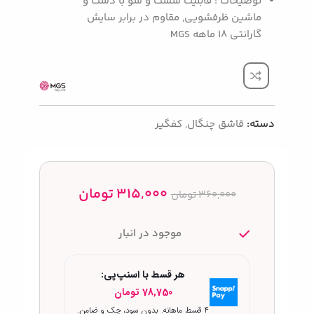
توضیحات : قابلیت شست و شو با دست و
ماشین ظرفشویی, مقاوم در برابر سایش
گارانتی 18 ماهه MGS
دسته:
قاشق چنگال
,
کفگیر
315,000
تومان
360,000
تومان
موجود در انبار
هر قسط با اسنپ‌پی:
78,750
تومان
۴ قسط ماهانه. بدون سود، چک و ضامن.