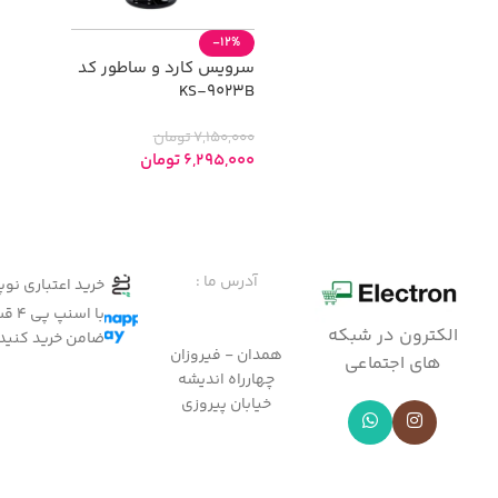
-12%
سرویس کارد و ساطور کد
KS-9023B
7,150,000
تومان
6,295,000
تومان
افزودن به سبد خرید
آدرس ما :
خرید اعتباری نو
با ا
الکترون در شبکه
ضامن خرید کنید
همدان - فیروزان
های اجتماعی
چهارراه اندیشه
خیابان پیروزی