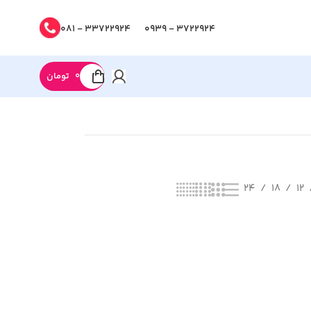
33722924 - 081
3722924 - 0939
0
تومان
24
18
12