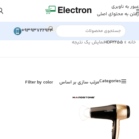
عبور به ناوبری
رفتن به محتوای اصلی
09393722924
خانه
»
HDP2255
نمایش یک نتیجه
Categories
مرتب سازی بر اساس
Filter by color