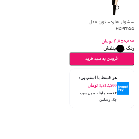
سشوار هاردستون مدل
HDP2255
4,850,000
تومان
بنفش
رنگ
افزودن به سبد خرید
هر قسط با اسنپ‌پی:
1,212,500
تومان
۴ قسط ماهانه. بدون سود،
چک و ضامن.
انتخاب گزینه ها