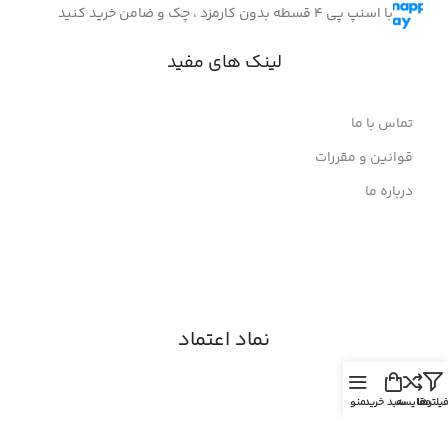
با اسنپ پی 4 قسطه بدون کارمزد ، چک و ضامن خرید کنید
لینک های مفید
تماس با ما
قوانین و مقررات
درباره ما
نماد اعتماد
یلترها
مقایسه
سبد خرید
منو
© 2026
الکترون
. تمامی حقوق محفوظ است