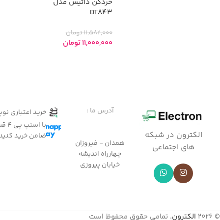
خردکن داتیس مدل
DT843
11,582,000
تومان
11,000,000
تومان
افزودن به سبد خرید
آدرس ما :
خرید اعتباری نو
با ا
الکترون در شبکه
ضامن خرید کنید
همدان - فیروزان
های اجتماعی
چهارراه اندیشه
خیابان پیروزی
© 2026
الکترون
. تمامی حقوق محفوظ است