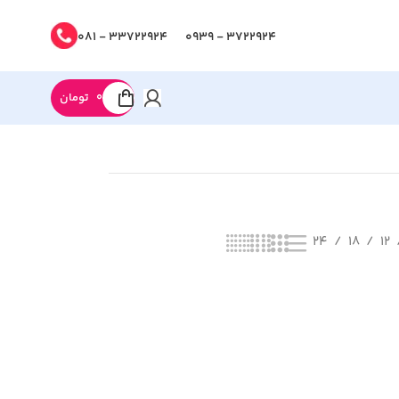
33722924 - 081
3722924 - 0939
0
تومان
24
18
12