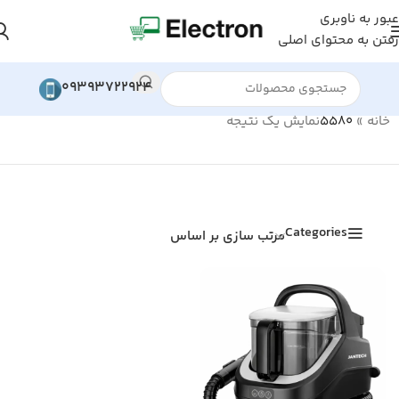
عبور به ناوبری
رفتن به محتوای اصلی
09393722924
خانه
»
5580
نمایش یک نتیجه
Categories
مرتب سازی بر اساس