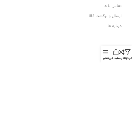
تماس با ما
ارسال و برگشت کالا
درباره ما
یلترها
مقایسه
سبد خرید
منو
نماد اعتماد
© 2026
الکترون
. تمامی حقوق محفوظ است
طراحی و توسعه توسط مجتمع فنی الکترون