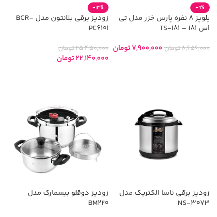
-13%
-9%
پلوپز 8 نفره پارس خزر مدل تی
زودپز برقی بلانتون مدل BCR-
اس 181 – TS-181
PC6101
7,900,000
تومان
8,656,000
تومان
25,450,000
تومان
22,140,000
تومان
افزودن به سبد خرید
افزودن به سبد خرید
زودپز برقی ناسا الکتریک مدل
زودپز دوقلو بیسمارک مدل
BM220
NS-3073