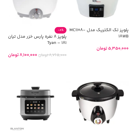
پلوپز تک الکتریک مدل MC1108-
-8%
18WB
پلوپز 8 نفره پارس خزر مدل تيان
181 – Tyan
5,350,000
تومان
8,100,000
تومان
8,765,000
تومان
افزودن به سبد خرید
افزودن به سبد خرید