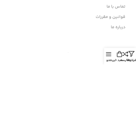
تماس با ما
قوانین و مقررات
درباره ما
یلترها
مقایسه
سبد خرید
منو
نماد اعتماد
© 2026
الکترون
. تمامی حقوق محفوظ است
طراحی و توسعه توسط مجتمع فنی الکترون