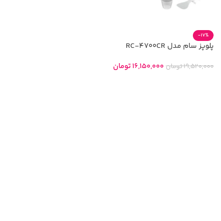
-17%
پلوپز سام مدل RC-4700CR
16,150,000
تومان
19,520,000
تومان
افزودن به سبد خرید