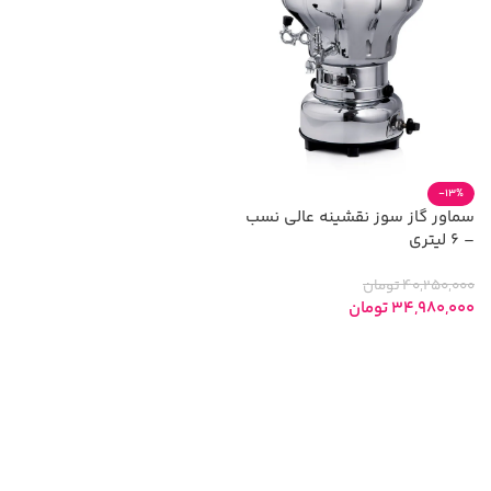
-13%
سماور گاز سوز نقشینه عالی نسب
– 6 لیتری
40,250,000
تومان
34,980,000
تومان
افزودن به سبد خرید