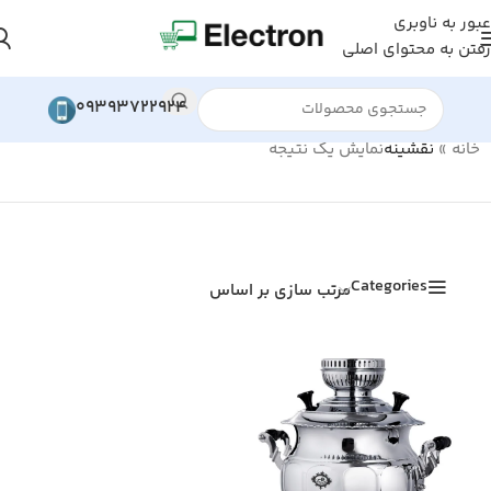
عبور به ناوبری
رفتن به محتوای اصلی
09393722924
خانه
»
نقشینه
نمایش یک نتیجه
Categories
مرتب سازی بر اساس