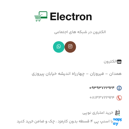
الکترون در شبکه های اجتماعی
الکترون
همدان – فیروزان – چهارراه اندیشه خیابان پیروزی
09393722924
08133722924
خرید اعتباری نوپی
با اسنپ پی 4 قسطه بدون کارمزد ، چک و ضامن خرید کنید