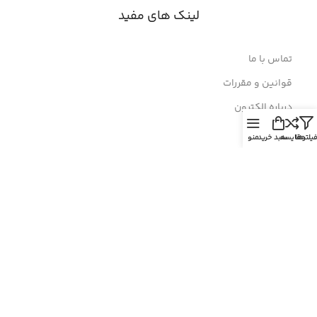
لینک های مفید
تماس با ما
قوانین و مقررات
درباره الکترون
یلترها
مقایسه
سبد خرید
منو
نماد اعتماد
© 2026
الکترون
. تمامی حقوق محفوظ است