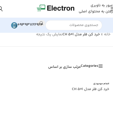
عبور به ناوبری
رفتن به محتوای اصلی
09393722924
خانه
»
خرد کن فلر مدل CH 501
نمایش یک نتیجه
Categories
مرتب سازی بر اساس
اتمام موجودی
خرد کن فلر مدل CH 501
اطلاعات بیشتر