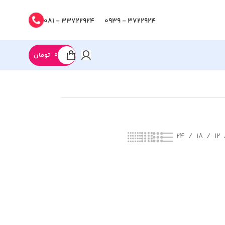
33722924 - 081
3722924 - 0939
0
تومان
24
18
12