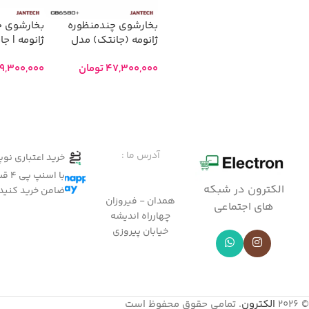
بخارشوی چندمنظوره
بخارشوی چ
ژانومه (جانتک) مدل
ژانومه | ج
CB6580
+CB6580
47,300,000
تومان
9,300,000
افزودن به سبد خرید
افزودن به
آدرس ما :
خرید اعتباری نو
با ا
الکترون در شبکه
ضامن خرید کنید
همدان - فیروزان
های اجتماعی
چهارراه اندیشه
خیابان پیروزی
© 2026
الکترون
. تمامی حقوق محفوظ است