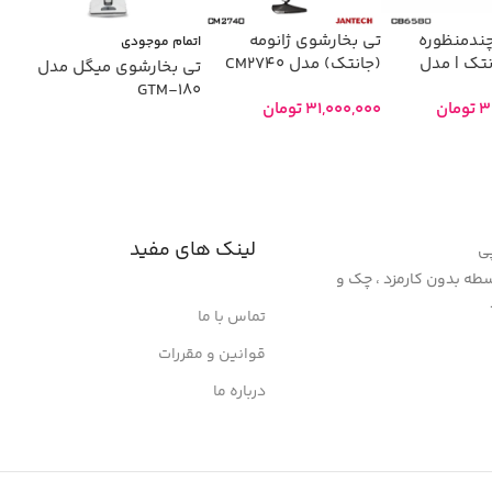
ندمنظوره
تی بخارشوی ژانومه
اتمام موجودی
انتک | مدل
(جانتک) مدل CM2740
تی بخارشوی میگل مدل
GTM-180
3
تومان
31,000,000
تومان
 سبد خرید
افزودن به سبد خرید
اطلاعات بیشتر
لینک های مفید
پی
سنپ پی 4 قسطه بدون کارمزد ، چک و
تماس با ما
قوانین و مقررات
درباره ما