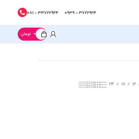
33722924 - 081
3722924 - 0939
0
تومان
24
18
12