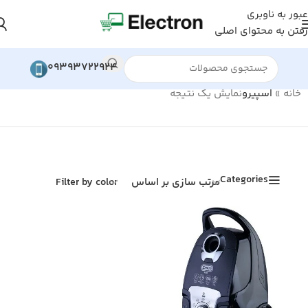
عبور به ناوبری
رفتن به محتوای اصلی
09393722924
خانه
»
اسپیرو
نمایش یک نتیجه
Categories
مرتب سازی بر اساس
Filter by color