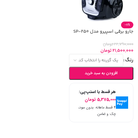
-6%
جارو برقی اسپیرو مدل SP-250
22,790,000
تومان
21,500,000
تومان
رنگ
افزودن به سبد خرید
هر قسط با اسنپ‌پی:
5,375,000
تومان
۴ قسط ماهانه. بدون سود،
چک و ضامن.
انتخاب گزینه ها