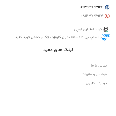
09393722924
08133722924
خرید اعتباری نوپی
با اسنپ پی 4 قسطه بدون کارمزد ، چک و ضامن خرید کنید
لینک های مفید
تماس با ما
قوانین و مقررات
درباره الکترون