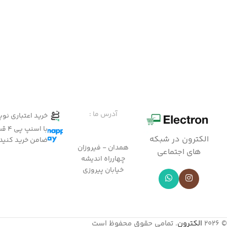
آدرس ما :
خرید اعتباری نو
با ا
الکترون در شبکه
ضامن خرید کنید
همدان - فیروزان
های اجتماعی
چهارراه اندیشه
خیابان پیروزی
© 2026
الکترون
. تمامی حقوق محفوظ است