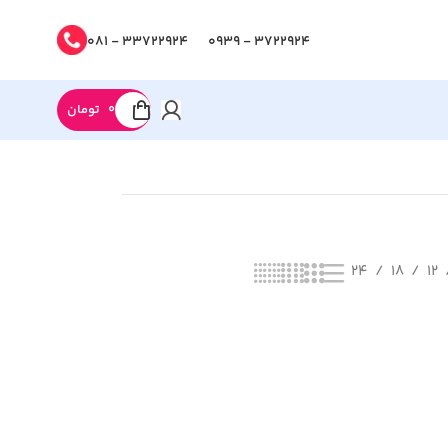
33722924 - 081
3722924 - 0939
0
تومان
24
18
12